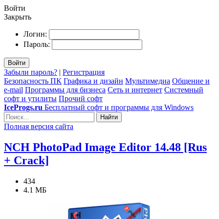
Войти
Закрыть
Логин:
Пароль:
Войти
Забыли пароль?
|
Регистрация
Безопасность ПК
Графика и дизайн
Мультимедиа
Общение и
e-mail
Программы для бизнеса
Сеть и интернет
Системный
софт и утилиты
Прочий софт
IceProgs.ru
Бесплатный софт и программы для Windows
Найти
Полная версия сайта
NCH PhotoPad Image Editor 14.48 [Rus
+ Crack]
434
4.1 МБ