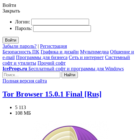
Войти
Закрыть
Логин:
Пароль:
Войти
Забыли пароль?
|
Регистрация
Безопасность ПК
Графика и дизайн
Мультимедиа
Общение и
e-mail
Программы для бизнеса
Сеть и интернет
Системный
софт и утилиты
Прочий софт
IceProgs.ru
Бесплатный софт и программы для Windows
Найти
Полная версия сайта
Tor Browser 15.0.1 Final [Rus]
5 113
108 МБ