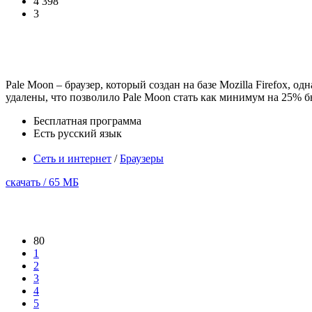
4 398
3
Pale Moon – браузер, который создан на базе Mozilla Firefox,
удалены, что позволило Pale Moon стать как минимум на 25% быс
Бесплатная программа
Есть русский язык
Сеть и интернет
/
Браузеры
скачать / 65 МБ
80
1
2
3
4
5