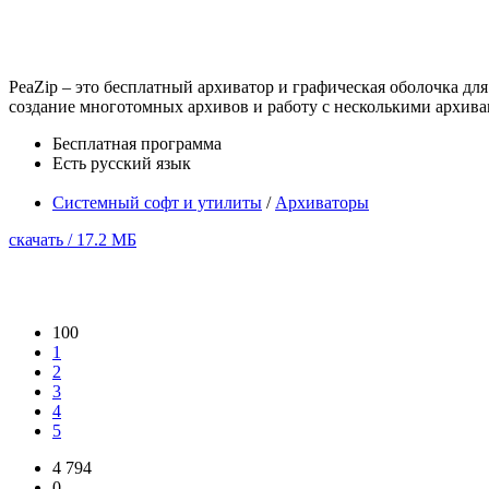
PeaZip – это бесплатный архиватор и графическая оболочка д
создание многотомных архивов и работу с несколькими архива
Бесплатная программа
Есть русский язык
Системный софт и утилиты
/
Архиваторы
скачать / 17.2 МБ
100
1
2
3
4
5
4 794
0