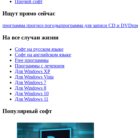
Прочий софт
Ищут прямо сейчас
программа прогноз погоды
программа для записи CD и DVD
пр
На все случаи жизни
Софт на русском языке
Софт на английском языке
Free программы
Программы с лечением
Для Windows XP
Для Windows Vista
Для Windows 7
Для Windows 8
Для Windows 10
Для Windows 11
Популярный софт