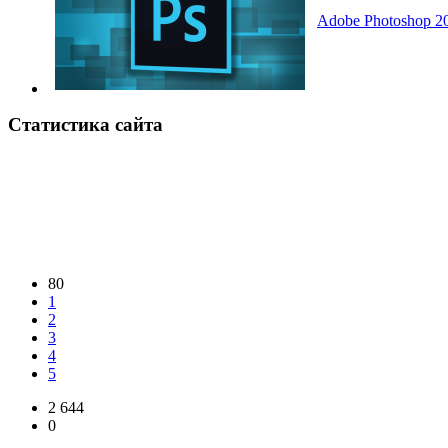
Adobe Photoshop 20
Статистика сайта
80
1
2
3
4
5
2 644
0