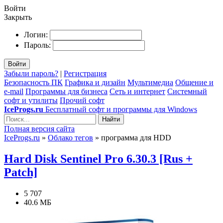
Войти
Закрыть
Логин:
Пароль:
Войти
Забыли пароль?
|
Регистрация
Безопасность ПК
Графика и дизайн
Мультимедиа
Общение и
e-mail
Программы для бизнеса
Сеть и интернет
Системный
софт и утилиты
Прочий софт
IceProgs.ru
Бесплатный софт и программы для Windows
Найти
Полная версия сайта
IceProgs.ru
»
Облако тегов
» программа для HDD
Hard Disk Sentinel Pro 6.30.3 [Rus +
Patch]
5 707
40.6 МБ