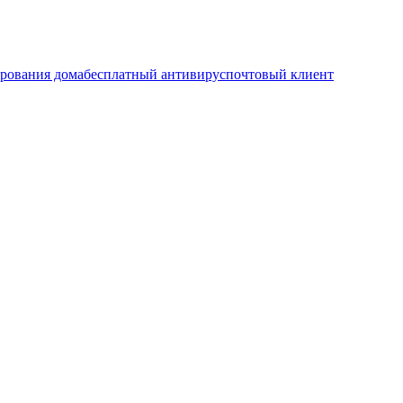
ирования дома
бесплатный антивирус
почтовый клиент