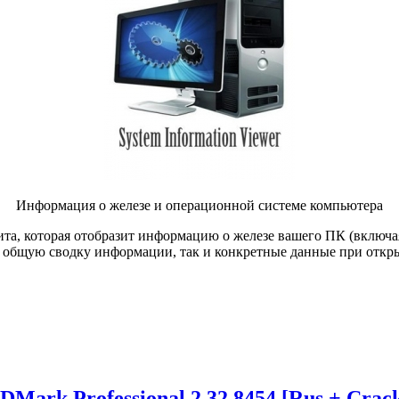
Информация о железе и операционной системе компьютера
тилита, которая отобразит информацию о железе вашего ПК (включ
 общую сводку информации, так и конкретные данные при откры
DMark Professional 2.32.8454 [Rus + Crac