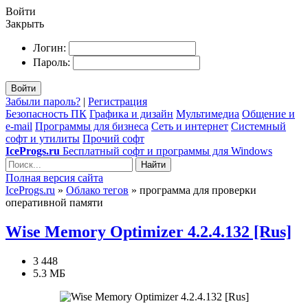
Войти
Закрыть
Логин:
Пароль:
Войти
Забыли пароль?
|
Регистрация
Безопасность ПК
Графика и дизайн
Мультимедиа
Общение и
e-mail
Программы для бизнеса
Сеть и интернет
Системный
софт и утилиты
Прочий софт
IceProgs.ru
Бесплатный софт и программы для Windows
Найти
Полная версия сайта
IceProgs.ru
»
Облако тегов
» программа для проверки
оперативной памяти
Wise Memory Optimizer 4.2.4.132 [Rus]
3 448
5.3 МБ