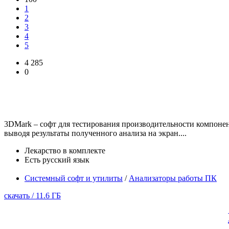
1
2
3
4
5
4 285
0
3DMark – софт для тестирования производительности компоне
выводя результаты полученного анализа на экран....
Лекарство в комплекте
Есть русский язык
Системный софт и утилиты
/
Анализаторы работы ПК
скачать / 11.6 ГБ