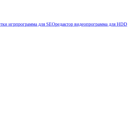
отки игр
программа для SEO
редактор видео
программа для HDD