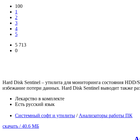
100
1
2
3
4
5
5 713
0
Hard Disk Sentinel – утилита для мониторинга состояния HDD/
избежание потери данных. Hard Disk Sentinel выводит также ра
Лекарство в комплекте
Есть русский язык
Системный софт и утилиты
/
Анализаторы работы ПК
скачать / 40.6 МБ
A