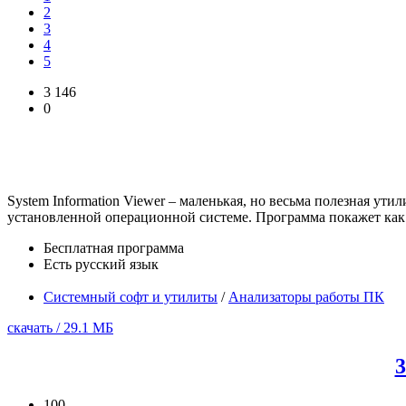
2
3
4
5
3 146
0
System Information Viewer – маленькая, но весьма полезная у
установленной операционной системе. Программа покажет как
Бесплатная программа
Есть русский язык
Системный софт и утилиты
/
Анализаторы работы ПК
скачать / 29.1 МБ
3
100