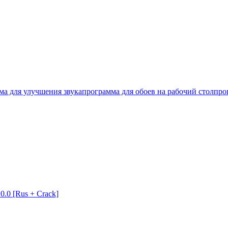
ма для улучшения звука
программа для обоев на рабочий стол
про
.0 [Rus + Crack]