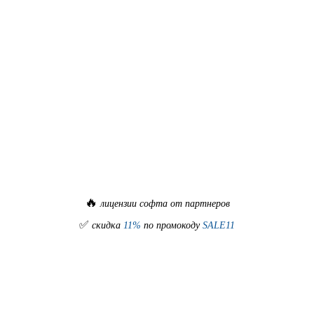
🔥
лицензии софта от партнеров
✅
скидка
11%
по промокоду
SALE11