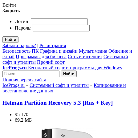
Войти
Закрыть
Логин:
Пароль:
Войти
Забыли пароль?
|
Регистрация
Безопасность ПК
Графика и дизайн
Мультимедиа
Общение и
e-mail
Программы для бизнеса
Сеть и интернет
Системный
софт и утилиты
Прочий софт
IceProgs.ru
Бесплатный софт и программы для Windows
Найти
Полная версия сайта
IceProgs.ru
»
Системный софт и утилиты
»
Копирование и
восстановление данных
Hetman Partition Recovery 5.3 [Rus + Key]
95 170
69.2 МБ