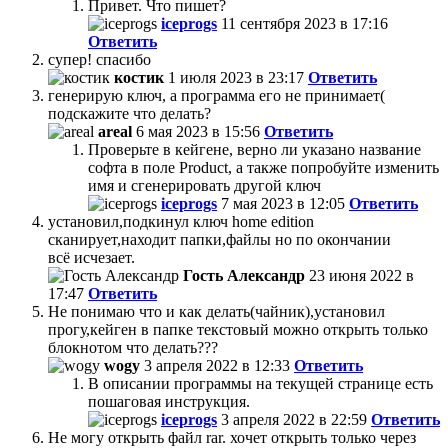
Привет. Что пишет?
iceprogs
11 сентября 2023 в 17:16
Ответить
супер! спасибо
костик
1 июля 2023 в 23:17
Ответить
генерирую ключ, а программа его не принимает(
подскажите что делать?
areal
6 мая 2023 в 15:56
Ответить
Проверьте в кейгене, верно ли указано название
софта в поле Product, а также попробуйте изменить
имя и сгенерировать другой ключ
iceprogs
7 мая 2023 в 12:05
Ответить
установил,подкинул ключ home edition
сканирует,находит папки,файлы но по окончании
всё исчезает.
Гость Александр
23 июня 2022 в
17:47
Ответить
Не понимаю что и как делать(чайник),установил
прогу,кейген в папке текстовый можно открыть только
блокнотом что делать???
wogy
3 апреля 2022 в 12:33
Ответить
В описании программы на текущей странице есть
пошаговая инструкция.
iceprogs
3 апреля 2022 в 22:59
Ответить
Не могу открыть файл rar. хочет открыть только через