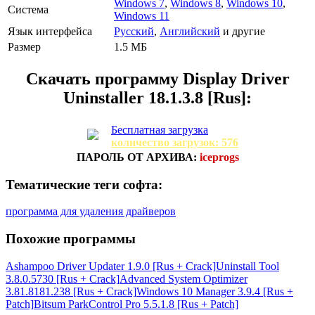
Windows 7
,
Windows 8
,
Windows 10
,
Система
Windows 11
Язык интерфейса
Русский
,
Английский
и другие
Размер
1.5 МБ
Скачать программу
Display Driver
Uninstaller 18.1.3.8 [Rus]:
Бесплатная загрузка
количество загрузок: 576
ПАРОЛЬ ОТ АРХИВА:
iceprogs
Тематические теги софта:
программа для удаления драйверов
Похожие программы
Ashampoo Driver Updater 1.9.0 [Rus + Crack]
Uninstall Tool
3.8.0.5730 [Rus + Crack]
Advanced System Optimizer
3.81.8181.238 [Rus + Crack]
Windows 10 Manager 3.9.4 [Rus +
Patch]
Bitsum ParkControl Pro 5.5.1.8 [Rus + Patch]