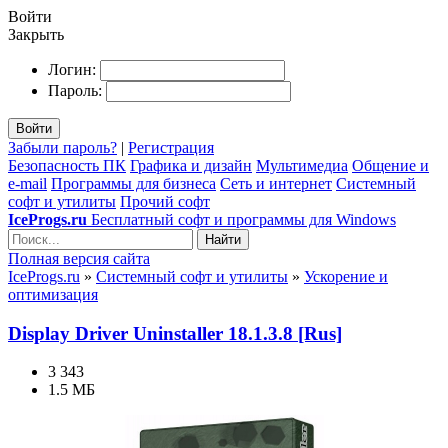
Войти
Закрыть
Логин:
Пароль:
Войти
Забыли пароль?
|
Регистрация
Безопасность ПК
Графика и дизайн
Мультимедиа
Общение и
e-mail
Программы для бизнеса
Сеть и интернет
Системный
софт и утилиты
Прочий софт
IceProgs.ru
Бесплатный софт и программы для Windows
Найти
Полная версия сайта
IceProgs.ru
»
Системный софт и утилиты
»
Ускорение и
оптимизация
Display Driver Uninstaller 18.1.3.8 [Rus]
3 343
1.5 МБ