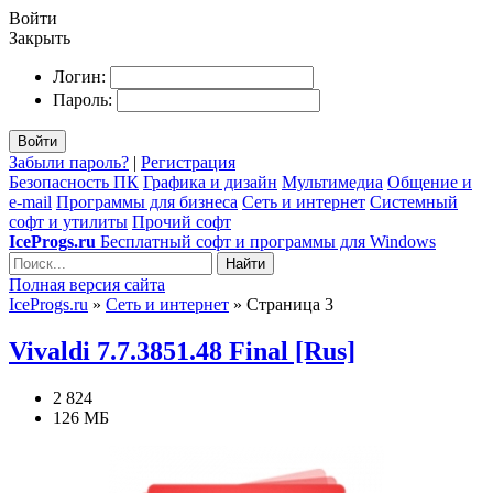
Войти
Закрыть
Логин:
Пароль:
Войти
Забыли пароль?
|
Регистрация
Безопасность ПК
Графика и дизайн
Мультимедиа
Общение и
e-mail
Программы для бизнеса
Сеть и интернет
Системный
софт и утилиты
Прочий софт
IceProgs.ru
Бесплатный софт и программы для Windows
Найти
Полная версия сайта
IceProgs.ru
»
Сеть и интернет
» Страница 3
Vivaldi 7.7.3851.48 Final [Rus]
2 824
126 МБ