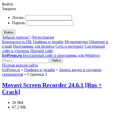
Войти
Закрыть
Логин:
Пароль:
Войти
Забыли пароль?
|
Регистрация
Безопасность ПК
Графика и дизайн
Мультимедиа
Общение и
e-mail
Программы для бизнеса
Сеть и интернет
Системный
софт и утилиты
Прочий софт
IceProgs.ru
Бесплатный софт и программы для Windows
Найти
Полная версия сайта
IceProgs.ru
»
Графика и дизайн
»
Запись видео и создание
скриншотов
» Страница 2
Movavi Screen Recorder 24.6.1 [Rus +
Crack]
26 984
67.2 МБ