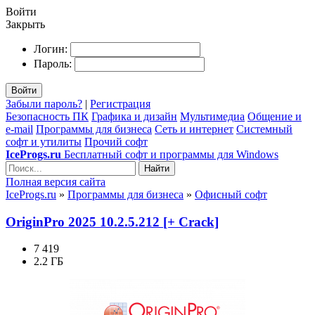
Войти
Закрыть
Логин:
Пароль:
Войти
Забыли пароль?
|
Регистрация
Безопасность ПК
Графика и дизайн
Мультимедиа
Общение и
e-mail
Программы для бизнеса
Сеть и интернет
Системный
софт и утилиты
Прочий софт
IceProgs.ru
Бесплатный софт и программы для Windows
Найти
Полная версия сайта
IceProgs.ru
»
Программы для бизнеса
»
Офисный софт
OriginPro 2025 10.2.5.212 [+ Crack]
7 419
2.2 ГБ