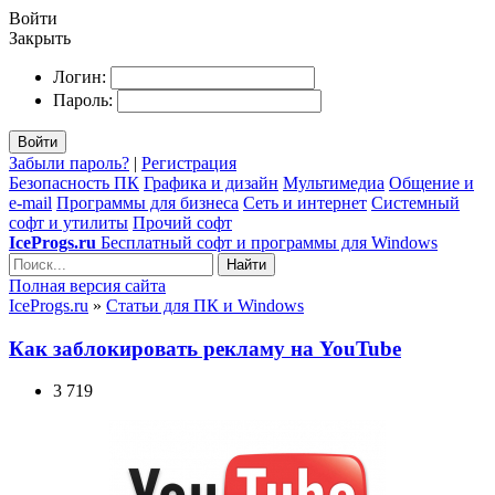
Войти
Закрыть
Логин:
Пароль:
Войти
Забыли пароль?
|
Регистрация
Безопасность ПК
Графика и дизайн
Мультимедиа
Общение и
e-mail
Программы для бизнеса
Сеть и интернет
Системный
софт и утилиты
Прочий софт
IceProgs.ru
Бесплатный софт и программы для Windows
Найти
Полная версия сайта
IceProgs.ru
»
Статьи для ПК и Windows
Как заблокировать рекламу на YouTube
3 719