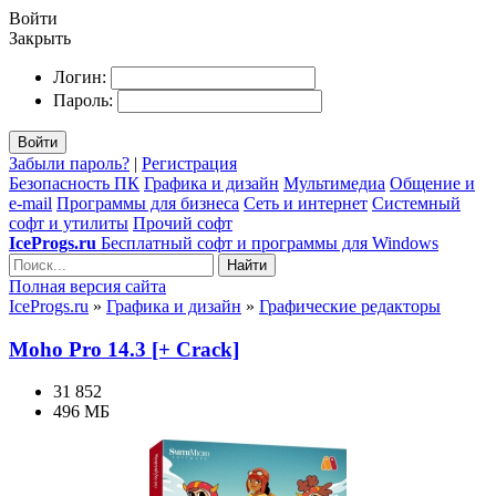
Войти
Закрыть
Логин:
Пароль:
Войти
Забыли пароль?
|
Регистрация
Безопасность ПК
Графика и дизайн
Мультимедиа
Общение и
e-mail
Программы для бизнеса
Сеть и интернет
Системный
софт и утилиты
Прочий софт
IceProgs.ru
Бесплатный софт и программы для Windows
Найти
Полная версия сайта
IceProgs.ru
»
Графика и дизайн
»
Графические редакторы
Moho Pro 14.3 [+ Crack]
31 852
496 МБ