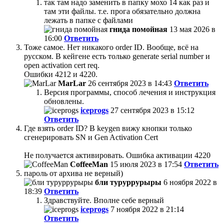
так там надо заменить в папку мохо 14 как раз и
там эти файлы. т.е. прога обязательно должна
лежать в папке с файлами
гнида помойная
13 мая 2026 в
16:00
Ответить
Тоже самое. Нет никакого order ID. Вообще, всё на
русском. В кейгене есть только generate serial number и
open activation cert req.
Ошибки 4212 и 4220.
MarLar
26 сентября 2023 в 14:43
Ответить
Версия программы, способ лечения и инструкция
обновлены.
iceprogs
27 сентября 2023 в 15:12
Ответить
Где взять order ID? В keygen вижу кнопки только
сгенерировать SN и Gen Activation Cert
Не получается активировать. Ошибка активации 4220
CoffeeMan
15 июля 2023 в 17:54
Ответить
пароль от архива не верный)
бли туруррурыры
6 ноября 2022 в
18:39
Ответить
Здравствуйте. Вполне себе верный
iceprogs
7 ноября 2022 в 21:14
Ответить