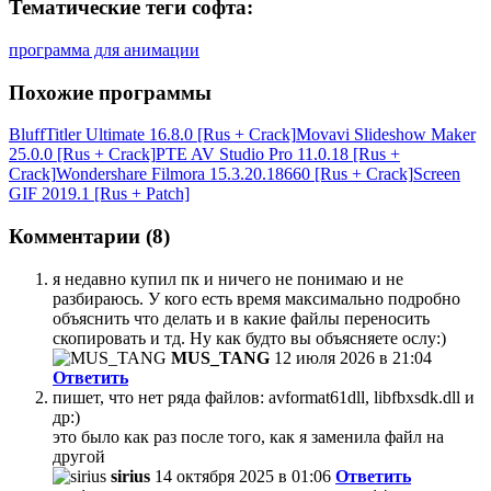
Тематические теги софта:
программа для анимации
Похожие программы
BluffTitler Ultimate 16.8.0 [Rus + Crack]
Movavi Slideshow Maker
25.0.0 [Rus + Crack]
PTE AV Studio Pro 11.0.18 [Rus +
Crack]
Wondershare Filmora 15.3.20.18660 [Rus + Crack]
Screen
GIF 2019.1 [Rus + Patch]
Комментарии (8)
я недавно купил пк и ничего не понимаю и не
разбираюсь. У кого есть время максимально подробно
объяснить что делать и в какие файлы переносить
скопировать и тд. Ну как будто вы объясняете ослу:)
MUS_TANG
12 июля 2026 в 21:04
Ответить
пишет, что нет ряда файлов: avformat61dll, libfbxsdk.dll и
др:)
это было как раз после того, как я заменила файл на
другой
sirius
14 октября 2025 в 01:06
Ответить