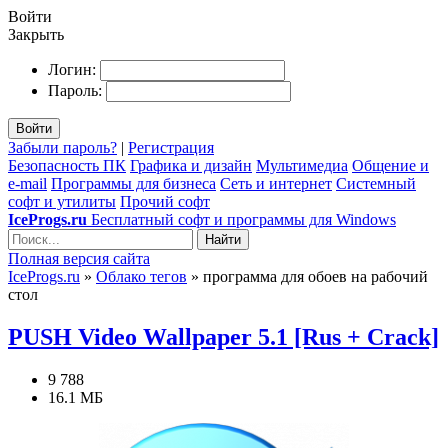
Войти
Закрыть
Логин:
Пароль:
Войти
Забыли пароль?
|
Регистрация
Безопасность ПК
Графика и дизайн
Мультимедиа
Общение и
e-mail
Программы для бизнеса
Сеть и интернет
Системный
софт и утилиты
Прочий софт
IceProgs.ru
Бесплатный софт и программы для Windows
Найти
Полная версия сайта
IceProgs.ru
»
Облако тегов
» программа для обоев на рабочий
стол
PUSH Video Wallpaper 5.1 [Rus + Crack]
9 788
16.1 МБ