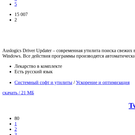
5
15 007
2
Auslogics Driver Updater – современная утилита поиска свеж
Windows. Все действия программы производятся автоматически 
Лекарство в комплекте
Есть русский язык
Системный софт и утилиты
/
Ускорение и оптимизация
скачать / 21 МБ
T
80
1
2
3