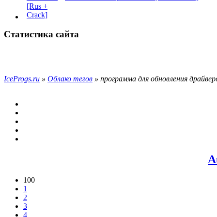
Статистика сайта
IceProgs.ru
»
Облако тегов
» программа для обновления драйвер
A
100
1
2
3
4